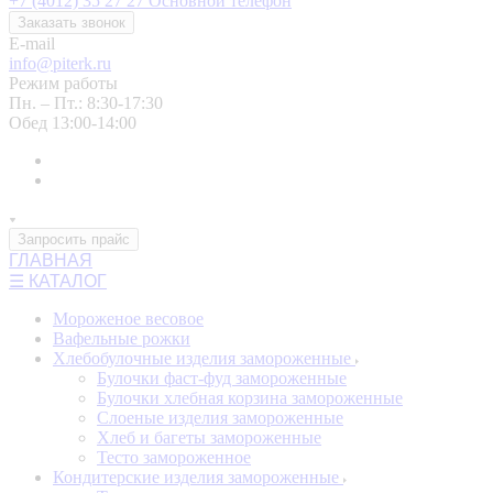
+7 (4012) 35 27 27
Основной телефон
Заказать звонок
E-mail
info@piterk.ru
Режим работы
Пн. – Пт.: 8:30-17:30
Обед 13:00-14:00
Запросить прайс
ГЛАВНАЯ
☰ КАТАЛОГ
Мороженое весовое
Вафельные рожки
Хлебобулочные изделия замороженные
Булочки фаст-фуд замороженные
Булочки хлебная корзина замороженные
Слоеные изделия замороженные
Хлеб и багеты замороженные
Тесто замороженное
Кондитерские изделия замороженные