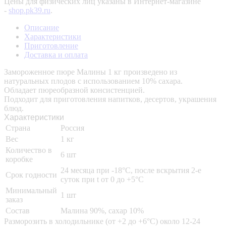
Цены для физических лиц указаны в Интернет-магазине
-
shop.pk39.ru
.
Описание
Характеристики
Приготовление
Доставка и оплата
Замороженное пюре Малины 1 кг произведено из
натуральных плодов с использованием 10% сахара.
Обладает пюреобразной консистенцией.
Подходит для приготовления напитков, десертов, украшения
блюд.
Характеристики
Страна
Россия
Вес
1 кг
Количество в
6 шт
коробке
24 месяца при -18°C, после вскрытия 2-е
Срок годности
суток при t от 0 до +5°C
Минимальный
1 шт
заказ
Состав
Малина 90%, сахар 10%
Разморозить в холодильнике (от +2 до +6°C) около 12-24