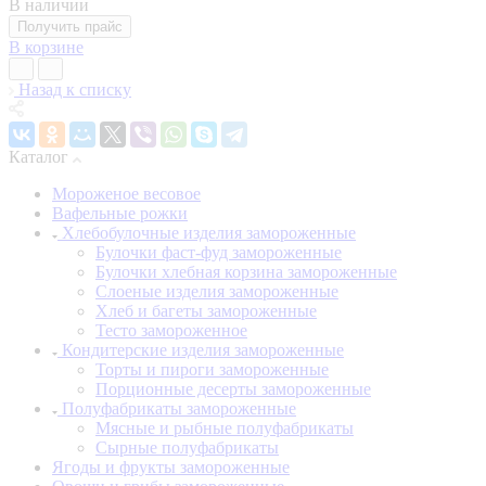
В наличии
Получить прайс
В корзине
Назад к списку
Каталог
Мороженое весовое
Вафельные рожки
Хлебобулочные изделия замороженные
Булочки фаст-фуд замороженные
Булочки хлебная корзина замороженные
Слоеные изделия замороженные
Хлеб и багеты замороженные
Тесто замороженное
Кондитерские изделия замороженные
Торты и пироги замороженные
Порционные десерты замороженные
Полуфабрикаты замороженные
Мясные и рыбные полуфабрикаты
Сырные полуфабрикаты
Ягоды и фрукты замороженные