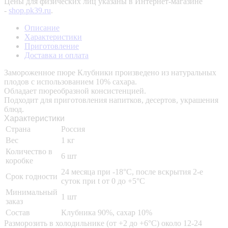
Цены для физических лиц указаны в Интернет-магазине
-
shop.pk39.ru
.
Описание
Характеристики
Приготовление
Доставка и оплата
Замороженное пюре Клубники произведено из натуральных
плодов с использованием 10% сахара.
Обладает пюреобразной консистенцией.
Подходит для приготовления напитков, десертов, украшения
блюд.
Характеристики
Страна
Россия
Вес
1 кг
Количество в
6 шт
коробке
24 месяца при -18°C, после вскрытия 2-е
Срок годности
суток при t от 0 до +5°C
Минимальный
1 шт
заказ
Состав
Клубника 90%, сахар 10%
Разморозить в холодильнике (от +2 до +6°C) около 12-24