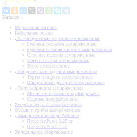
Каталог
Мороженое весовое
Вафельные рожки
Хлебобулочные изделия замороженные
Булочки фаст-фуд замороженные
Булочки хлебная корзина замороженные
Слоеные изделия замороженные
Хлеб и багеты замороженные
Тесто замороженное
Кондитерские изделия замороженные
Торты и пироги замороженные
Порционные десерты замороженные
Полуфабрикаты замороженные
Мясные и рыбные полуфабрикаты
Сырные полуфабрикаты
Ягоды и фрукты замороженные
Овощи и грибы замороженные
Замороженное пюре ArtPuree
Пюре ArtPuree 0,25 кг
Пюре ArtPuree 1 кг
Холодильное оборудование