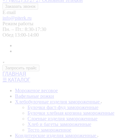
+7 (4012) 35 27 27
Основной телефон
Заказать звонок
E-mail
info@piterk.ru
Режим работы
Пн. – Пт.: 8:30-17:30
Обед 13:00-14:00
Запросить прайс
ГЛАВНАЯ
☰ КАТАЛОГ
Мороженое весовое
Вафельные рожки
Хлебобулочные изделия замороженные
Булочки фаст-фуд замороженные
Булочки хлебная корзина замороженные
Слоеные изделия замороженные
Хлеб и багеты замороженные
Тесто замороженное
Кондитерские изделия замороженные