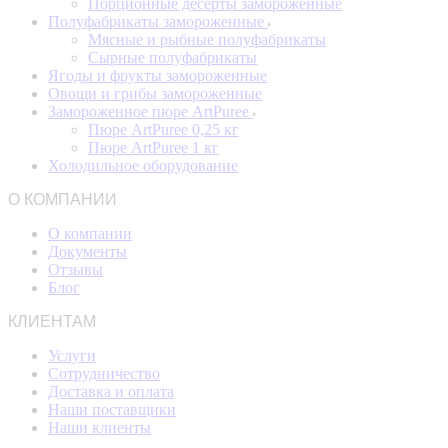
Порционные десерты замороженные
Полуфабрикаты замороженные
Мясные и рыбные полуфабрикаты
Сырные полуфабрикаты
Ягоды и фрукты замороженные
Овощи и грибы замороженные
Замороженное пюре ArtPuree
Пюре ArtPuree 0,25 кг
Пюре ArtPuree 1 кг
Холодильное оборудование
О КОМПАНИИ
О компании
Документы
Отзывы
Блог
КЛИЕНТАМ
Услуги
Сотрудничество
Доставка и оплата
Наши поставщики
Наши клиенты