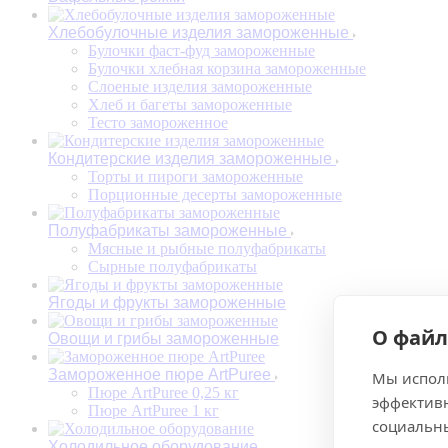
Хлебобулочные изделия замороженные
Булочки фаст-фуд замороженные
Булочки хлебная корзина замороженные
Слоеные изделия замороженные
Хлеб и багеты замороженные
Тесто замороженное
Кондитерские изделия замороженные
Торты и пироги замороженные
Порционные десерты замороженные
Полуфабрикаты замороженные
Мясные и рыбные полуфабрикаты
Сырные полуфабрикаты
Ягоды и фрукты замороженные
О файл
Овощи и грибы замороженные
Замороженное пюре ArtPuree
Мы исполь
Пюре ArtPuree 0,25 кг
эффективн
Пюре ArtPuree 1 кг
социальны
Холодильное оборудование