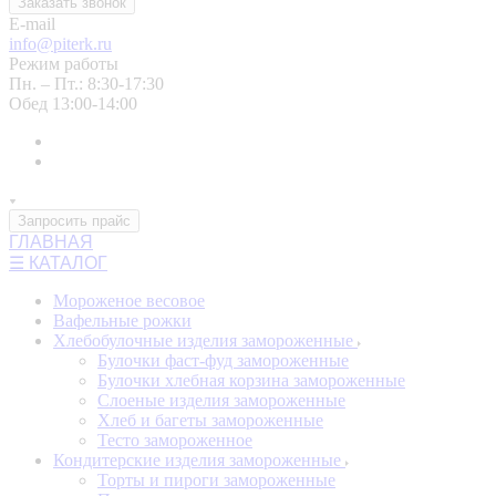
Заказать звонок
E-mail
info@piterk.ru
Режим работы
Пн. – Пт.: 8:30-17:30
Обед 13:00-14:00
Запросить прайс
ГЛАВНАЯ
☰ КАТАЛОГ
Мороженое весовое
Вафельные рожки
Хлебобулочные изделия замороженные
Булочки фаст-фуд замороженные
Булочки хлебная корзина замороженные
Слоеные изделия замороженные
Хлеб и багеты замороженные
Тесто замороженное
Кондитерские изделия замороженные
Торты и пироги замороженные