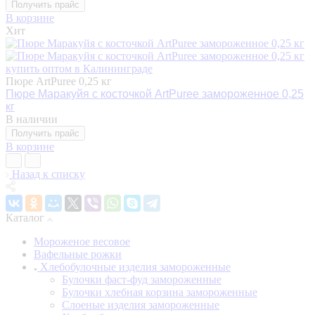
Получить прайс
В корзине
Хит
Пюре ArtPuree 0,25 кг
Пюре Маракуйя с косточкой ArtPuree замороженное 0,25
кг
В наличии
Получить прайс
В корзине
Назад к списку
Каталог
Мороженое весовое
Вафельные рожки
Хлебобулочные изделия замороженные
Булочки фаст-фуд замороженные
Булочки хлебная корзина замороженные
Слоеные изделия замороженные