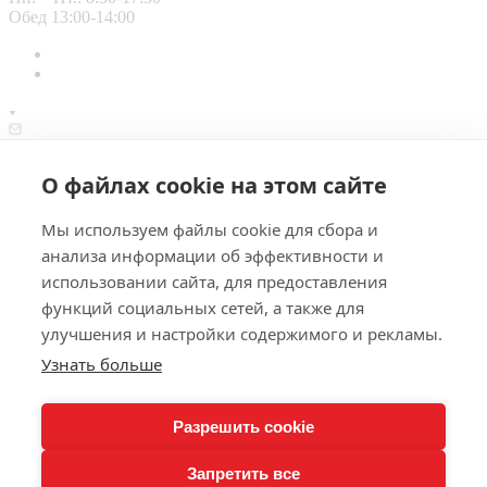
Обед 13:00-14:00
info@piterk.ru
О файлах cookie на этом сайте
Офис: Калининград, ул. Сержанта Колоскова, 2а, оф. 17.
Склад: Калининград, ул. Правая наб., 2, корп. 2.
© 2026 Питер-Кёльн - поставщик замороженных продуктов
Мы используем файлы cookie для сбора и
питания для кафе, ресторанов, отелей, производств
анализа информации об эффективности и
Калининградской области.
использовании сайта, для предоставления
Политика конфиденциальности
функций социальных сетей, а также для
улучшения и настройки содержимого и рекламы.
Узнать больше
0
Корзина
Разрешить cookie
Запретить все
Ваша корзина пуста