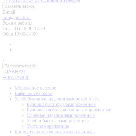
+7 (4012) 35 27 27
Основной телефон
Заказать звонок
E-mail
info@piterk.ru
Режим работы
Пн. – Пт.: 8:30-17:30
Обед 13:00-14:00
Запросить прайс
ГЛАВНАЯ
☰ КАТАЛОГ
Мороженое весовое
Вафельные рожки
Хлебобулочные изделия замороженные
Булочки фаст-фуд замороженные
Булочки хлебная корзина замороженные
Слоеные изделия замороженные
Хлеб и багеты замороженные
Тесто замороженное
Кондитерские изделия замороженные