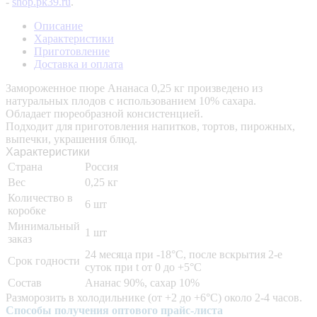
-
shop.pk39.ru
.
Описание
Характеристики
Приготовление
Доставка и оплата
Замороженное пюре Ананаса 0,25 кг произведено из
натуральных плодов с использованием 10% сахара.
Обладает пюреобразной консистенцией.
Подходит для приготовления напитков, тортов, пирожных,
выпечки, украшения блюд.
Характеристики
Страна
Россия
Вес
0,25 кг
Количество в
6 шт
коробке
Минимальный
1 шт
заказ
24 месяца при -18°C, после вскрытия 2-е
Срок годности
суток при t от 0 до +5°C
Состав
Ананас 90%, сахар 10%
Разморозить в холодильнике (от +2 до +6°C) около 2-4 часов.
Способы получения оптового прайс-листа