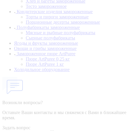
Хлеб и багеты замороженные
Тесто замороженное
Кондитерские изделия замороженные
Торты и пироги замороженные
Порционные десерты замороженные
Полуфабрикаты замороженные
Мясные и рыбные полуфабрикаты
Сырные полуфабрикаты
Ягоды и фрукты замороженные
Овощи и грибы замороженные
Замороженное пюре ArtPuree
Пюре ArtPuree 0,25 кг
Пюре ArtPuree 1 кг
Холодильное оборудование
Возникли вопросы?
Оставьте Ваши контакты и мы свяжемся с Вами в ближайшее
время.
Задать вопрос