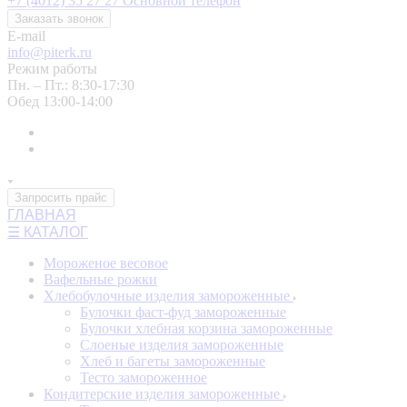
+7 (4012) 35 27 27
Основной телефон
Заказать звонок
E-mail
info@piterk.ru
Режим работы
Пн. – Пт.: 8:30-17:30
Обед 13:00-14:00
Запросить прайс
ГЛАВНАЯ
☰ КАТАЛОГ
Мороженое весовое
Вафельные рожки
Хлебобулочные изделия замороженные
Булочки фаст-фуд замороженные
Булочки хлебная корзина замороженные
Слоеные изделия замороженные
Хлеб и багеты замороженные
Тесто замороженное
Кондитерские изделия замороженные