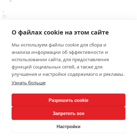
info@piterk.ru
О файлах cookie на этом сайте
Офис: Калининград, ул. Сержанта Колоскова, 2а, оф. 17.
Склад: Калининград, ул. Правая наб., 2, корп. 2.
© 2026 Питер-Кёльн - поставщик замороженных продуктов
Мы используем файлы cookie для сбора и
питания для кафе, ресторанов, отелей, производств
анализа информации об эффективности и
Калининградской области.
использовании сайта, для предоставления
Политика конфиденциальности
функций социальных сетей, а также для
улучшения и настройки содержимого и рекламы.
Узнать больше
0
Корзина
Разрешить cookie
Запретить все
Ваша корзина пуста
Настройки
Добавьте понравившиеся товары «‎В корзину»‎, оставьте свои
контакты и получите коммерческое предложение.