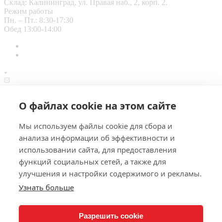
Склад: Калининград, ул. Правая наб., 2, корп. 2.
Режим работы
Пн. – Пт.: 8:30-17:30
Обед 13:00-14:00
info@piterk.ru
О файлах cookie на этом сайте
Офис: Калининград, ул. Сержанта Колоскова, 2а, оф. 17.
Склад: Калининград, ул. Правая наб., 2, корп. 2.
© 2026 Питер-Кёльн - поставщик замороженных продуктов
Мы используем файлы cookie для сбора и
питания для кафе, ресторанов, отелей, производств
анализа информации об эффективности и
Калининградской области.
использовании сайта, для предоставления
Политика конфиденциальности
функций социальных сетей, а также для
улучшения и настройки содержимого и рекламы.
Узнать больше
0
Корзина
Разрешить cookie