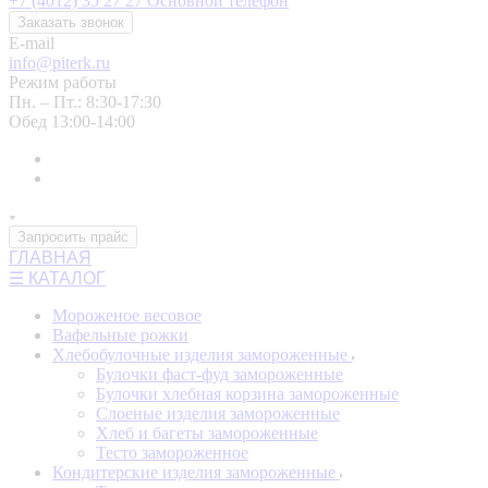
+7 (4012) 35 27 27
Основной телефон
Заказать звонок
E-mail
info@piterk.ru
Режим работы
Пн. – Пт.: 8:30-17:30
Обед 13:00-14:00
Запросить прайс
ГЛАВНАЯ
☰ КАТАЛОГ
Мороженое весовое
Вафельные рожки
Хлебобулочные изделия замороженные
Булочки фаст-фуд замороженные
Булочки хлебная корзина замороженные
Слоеные изделия замороженные
Хлеб и багеты замороженные
Тесто замороженное
Кондитерские изделия замороженные