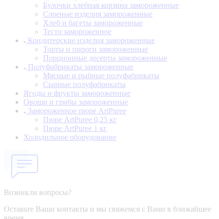
Булочки хлебная корзина замороженные
Слоеные изделия замороженные
Хлеб и багеты замороженные
Тесто замороженное
Кондитерские изделия замороженные
Торты и пироги замороженные
Порционные десерты замороженные
Полуфабрикаты замороженные
Мясные и рыбные полуфабрикаты
Сырные полуфабрикаты
Ягоды и фрукты замороженные
Овощи и грибы замороженные
Замороженное пюре ArtPuree
Пюре ArtPuree 0,25 кг
Пюре ArtPuree 1 кг
Холодильное оборудование
Возникли вопросы?
Оставьте Ваши контакты и мы свяжемся с Вами в ближайшее
время.