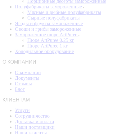
Порционные десерты замороженные
Полуфабрикаты замороженные
Мясные и рыбные полуфабрикаты
Сырные полуфабрикаты
Ягоды и фрукты замороженные
Овощи и грибы замороженные
Замороженное пюре ArtPuree
Пюре ArtPuree 0,25 кг
Пюре ArtPuree 1 кг
Холодильное оборудование
О КОМПАНИИ
О компании
Документы
Отзывы
Блог
КЛИЕНТАМ
Услуги
Сотрудничество
Доставка и оплата
Наши поставщики
Наши клиенты