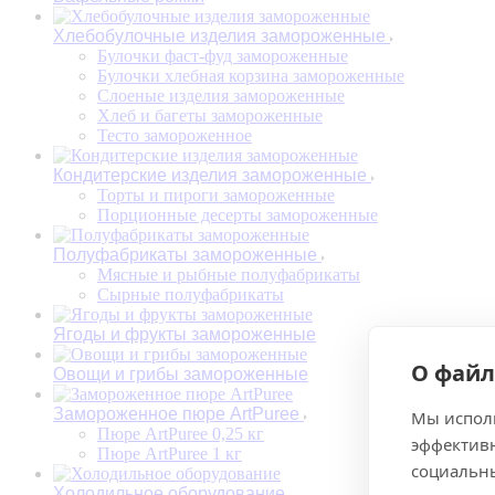
Хлебобулочные изделия замороженные
Булочки фаст-фуд замороженные
Булочки хлебная корзина замороженные
Слоеные изделия замороженные
Хлеб и багеты замороженные
Тесто замороженное
Кондитерские изделия замороженные
Торты и пироги замороженные
Порционные десерты замороженные
Полуфабрикаты замороженные
Мясные и рыбные полуфабрикаты
Сырные полуфабрикаты
Ягоды и фрукты замороженные
О файл
Овощи и грибы замороженные
Замороженное пюре ArtPuree
Мы исполь
Пюре ArtPuree 0,25 кг
эффективн
Пюре ArtPuree 1 кг
социальны
Холодильное оборудование