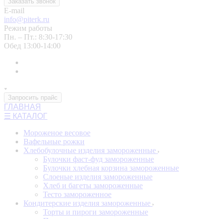
Заказать звонок
E-mail
info@piterk.ru
Режим работы
Пн. – Пт.: 8:30-17:30
Обед 13:00-14:00
Запросить прайс
ГЛАВНАЯ
☰ КАТАЛОГ
Мороженое весовое
Вафельные рожки
Хлебобулочные изделия замороженные
Булочки фаст-фуд замороженные
Булочки хлебная корзина замороженные
Слоеные изделия замороженные
Хлеб и багеты замороженные
Тесто замороженное
Кондитерские изделия замороженные
Торты и пироги замороженные