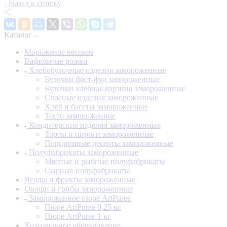
Назад к списку
Каталог
Мороженое весовое
Вафельные рожки
Хлебобулочные изделия замороженные
Булочки фаст-фуд замороженные
Булочки хлебная корзина замороженные
Слоеные изделия замороженные
Хлеб и багеты замороженные
Тесто замороженное
Кондитерские изделия замороженные
Торты и пироги замороженные
Порционные десерты замороженные
Полуфабрикаты замороженные
Мясные и рыбные полуфабрикаты
Сырные полуфабрикаты
Ягоды и фрукты замороженные
Овощи и грибы замороженные
Замороженное пюре ArtPuree
Пюре ArtPuree 0,25 кг
Пюре ArtPuree 1 кг
Холодильное оборудование