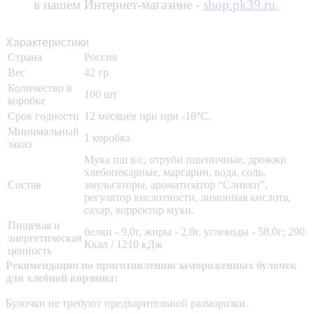
в нашем Интернет-магазине -
shop.pk39.ru.
Характеристики
Страна
Россия
Вес
42 гр
Количество в
100 шт
коробке
Срок годности
12 месяцев при при -18°C.
Минимальный
1 коробка
заказ
Мука пш в/с, отруби пшеничные, дрожжи
хлебопекарные, маргарин, вода, соль,
Состав
эмульгаторы, ароматизатор “Сливки”,
регулятор кислотности, лимонная кислота,
сахар, корректор муки.
Пищевая и
белки - 9,0г, жиры - 2,0г, углеводы - 58,0г; 290
энергетическая
Ккал / 1210 кДж
ценность
Рекомендации по приготовлению замороженных булочек
для хлебной корзины:
Булочки не требуют предварительной разморозки.