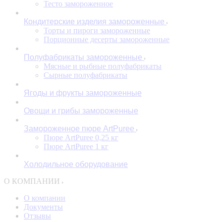
Тесто замороженное
Кондитерские изделия замороженные
Торты и пироги замороженные
Порционные десерты замороженные
Полуфабрикаты замороженные
Мясные и рыбные полуфабрикаты
Сырные полуфабрикаты
Ягоды и фрукты замороженные
Овощи и грибы замороженные
Замороженное пюре ArtPuree
Пюре ArtPuree 0,25 кг
Пюре ArtPuree 1 кг
Холодильное оборудование
О КОМПАНИИ
О компании
Документы
Отзывы