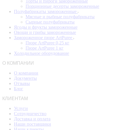
Торты и пироги замороженные
Порционные десерты замороженные
Полуфабрикаты замороженные
Мясные и рыбные полуфабрикаты
Сырные полуфабрикаты
Ягоды и фрукты замороженные
Овощи и грибы замороженные
Замороженное пюре ArtPuree
Пюре ArtPuree 0,25 кг
Пюре ArtPuree 1 кг
Холодильное оборудование
О КОМПАНИИ
О компании
Документы
Отзывы
Блог
КЛИЕНТАМ
Услуги
Сотрудничество
Доставка и оплата
Наши поставщики
Наши клиенты