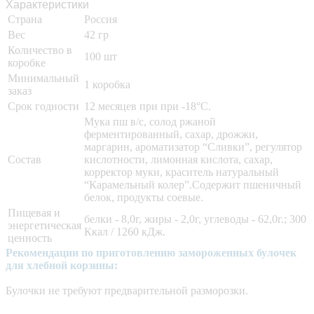
Характеристики
Страна
Россия
Вес
42 гр
Количество в
100 шт
коробке
Минимальный
1 коробка
заказ
Срок годности
12 месяцев при при -18°C.
Мука пш в/с, солод ржаной
ферментированный, сахар, дрожжи,
маргарин, ароматизатор “Сливки”, регулятор
Состав
кислотности, лимонная кислота, сахар,
корректор муки, краситель натуральный
“Карамельный колер”.Содержит пшеничный
белок, продукты соевые.
Пищевая и
белки - 8,0г, жиры - 2,0г, углеводы - 62,0г.; 300
энергетическая
Ккал / 1260 кДж.
ценность
Рекомендации по приготовлению замороженных булочек
для хлебной корзины:
Булочки не требуют предварительной разморозки.