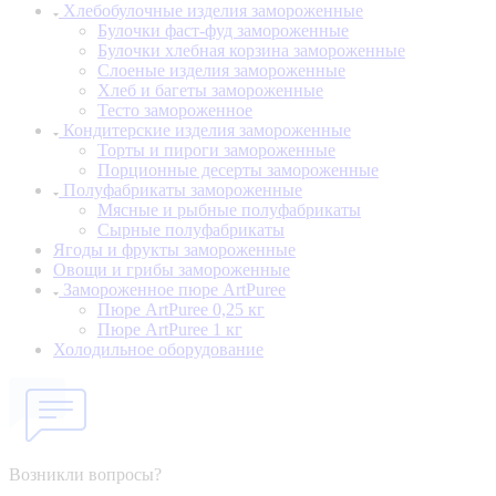
Хлебобулочные изделия замороженные
Булочки фаст-фуд замороженные
Булочки хлебная корзина замороженные
Слоеные изделия замороженные
Хлеб и багеты замороженные
Тесто замороженное
Кондитерские изделия замороженные
Торты и пироги замороженные
Порционные десерты замороженные
Полуфабрикаты замороженные
Мясные и рыбные полуфабрикаты
Сырные полуфабрикаты
Ягоды и фрукты замороженные
Овощи и грибы замороженные
Замороженное пюре ArtPuree
Пюре ArtPuree 0,25 кг
Пюре ArtPuree 1 кг
Холодильное оборудование
Возникли вопросы?