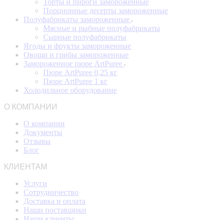
Торты и пироги замороженные
Порционные десерты замороженные
Полуфабрикаты замороженные
Мясные и рыбные полуфабрикаты
Сырные полуфабрикаты
Ягоды и фрукты замороженные
Овощи и грибы замороженные
Замороженное пюре ArtPuree
Пюре ArtPuree 0,25 кг
Пюре ArtPuree 1 кг
Холодильное оборудование
О КОМПАНИИ
О компании
Документы
Отзывы
Блог
КЛИЕНТАМ
Услуги
Сотрудничество
Доставка и оплата
Наши поставщики
Наши клиенты