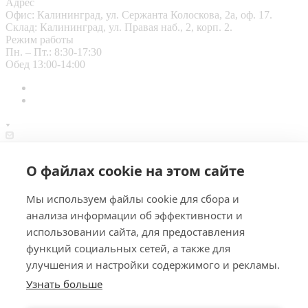
Адрес
Офис: Калининград, ул. Сержанта Колоскова, 2а, оф. 17.
Склад: Калининград, ул. Правая наб., 2, корп. 2.
Режим работы
Пн. – Пт.: 8:30-17:30
Обед 13:00-14:00
info@piterk.ru
О файлах cookie на этом сайте
Офис: Калининград, ул. Сержанта Колоскова, 2а, оф. 17.
Склад: Калининград, ул. Правая наб., 2, корп. 2.
© 2026 Питер-Кёльн - поставщик замороженных продуктов
Мы используем файлы cookie для сбора и
питания для кафе, ресторанов, отелей, производств
анализа информации об эффективности и
Калининградской области.
использовании сайта, для предоставления
Политика конфиденциальности
функций социальных сетей, а также для
улучшения и настройки содержимого и рекламы.
Узнать больше
0
Корзина