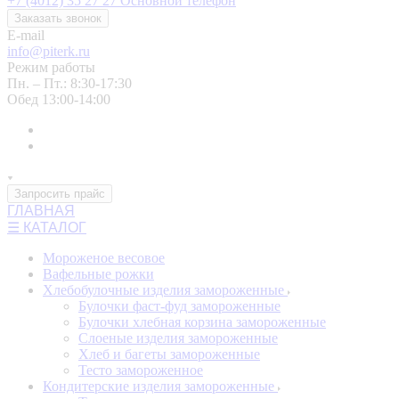
+7 (4012) 35 27 27
Основной телефон
Заказать звонок
E-mail
info@piterk.ru
Режим работы
Пн. – Пт.: 8:30-17:30
Обед 13:00-14:00
Запросить прайс
ГЛАВНАЯ
☰ КАТАЛОГ
Мороженое весовое
Вафельные рожки
Хлебобулочные изделия замороженные
Булочки фаст-фуд замороженные
Булочки хлебная корзина замороженные
Слоеные изделия замороженные
Хлеб и багеты замороженные
Тесто замороженное
Кондитерские изделия замороженные