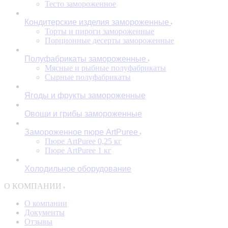
Тесто замороженное
Кондитерские изделия замороженные
Торты и пироги замороженные
Порционные десерты замороженные
Полуфабрикаты замороженные
Мясные и рыбные полуфабрикаты
Сырные полуфабрикаты
Ягоды и фрукты замороженные
Овощи и грибы замороженные
Замороженное пюре ArtPuree
Пюре ArtPuree 0,25 кг
Пюре ArtPuree 1 кг
Холодильное оборудование
О КОМПАНИИ
О компании
Документы
Отзывы