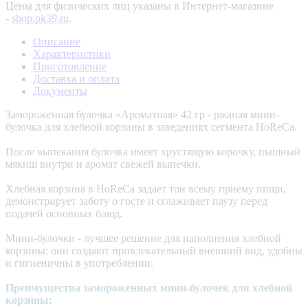
Цены для физических лиц указаны в Интернет-магазине
-
shop.pk39.ru
.
Описание
Характеристики
Приготовление
Доставка и оплата
Документы
Замороженная булочка «Ароматная» 42 гр - ржаная мини-
булочка для хлебной корзины в заведениях сегмента HoReCa.
После выпекания булочка имеет хрустящую корочку, пышный
мякиш внутри и аромат свежей выпечки.
Хлебная корзина в HoReCa задает тон всему приему пищи,
демонстрирует заботу о госте и сглаживает паузу перед
подачей основных блюд.
Мини-булочки - лучшее решение для наполнения хлебной
корзины: они создают привлекательный внешний вид, удобны
и гигиеничны в употреблении.
Преимущества замороженных мини-булочек для хлебной
корзины: